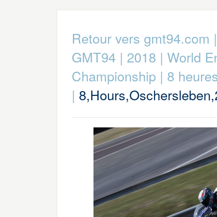
Retour vers gmt94.com
GMT94
|
2018
|
World E
Championship
|
8 heure
|
8,Hours,Oschersleben,