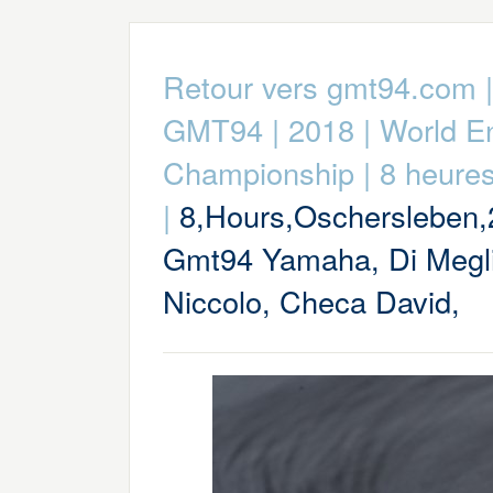
Retour vers gmt94.com
GMT94
|
2018
|
World E
Championship
|
8 heure
|
8,Hours,Oschersleben,
Gmt94 Yamaha, Di Megl
Niccolo, Checa David,