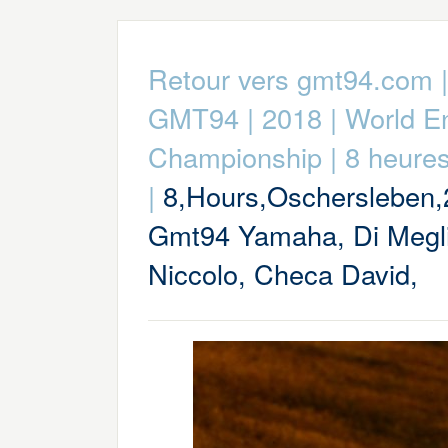
Retour vers gmt94.com
GMT94
|
2018
|
World E
Championship
|
8 heure
|
8,Hours,Oschersleben,
Gmt94 Yamaha, Di Megl
Niccolo, Checa David,