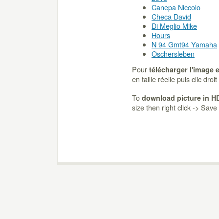
Canepa Niccolo
Checa David
Di Meglio Mike
Hours
N 94 Gmt94 Yamaha
Oschersleben
Pour
télécharger l'image 
en taille réelle puis clic dro
To
download picture in H
size then right click -> Sav