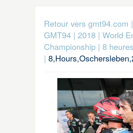
Retour vers gmt94.com
GMT94
|
2018
|
World E
Championship
|
8 heure
|
8,Hours,Oschersleben,