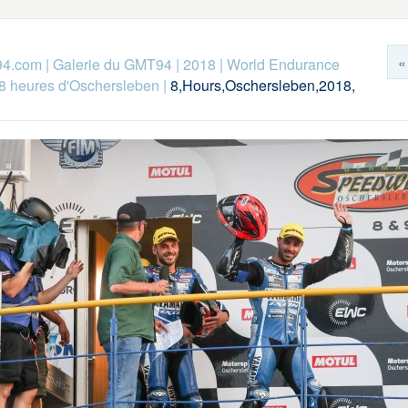
«
94.com
|
Galerie du GMT94
|
2018
|
World Endurance
8 heures d'Oschersleben
|
8,Hours,Oschersleben,2018,