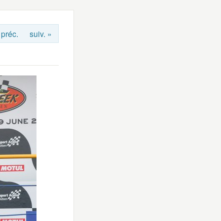
 préc.
suiv. »