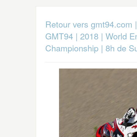
Retour vers gmt94.com
GMT94
|
2018
|
World E
Championship
|
8h de S