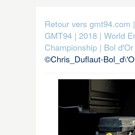
Retour vers gmt94.com
GMT94
|
2018
|
World E
Championship
|
Bol d'O
©Chris_Duflaut-Bol_d\'