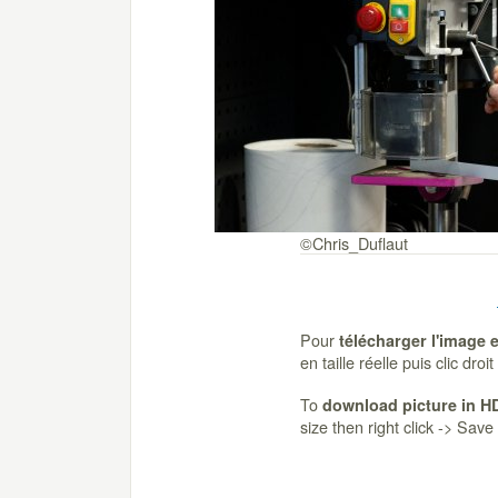
©Chris_Duflaut
Pour
télécharger l'image 
en taille réelle puis clic dro
To
download picture in H
size then right click -> Sav