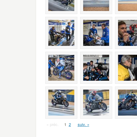
« préc.
1
2
suiv. »