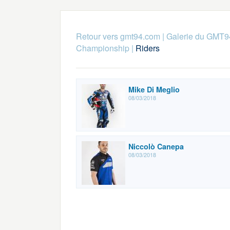
Retour vers gmt94.com
|
Galerie du GMT9
Championship
|
Riders
Mike Di Meglio
08/03/2018
Niccolò Canepa
08/03/2018