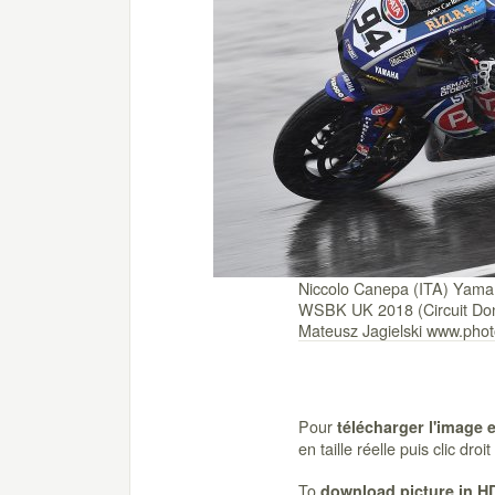
Niccolo Canepa (ITA) Yam
WSBK UK 2018 (Circuit Don
Mateusz Jagielski www.ph
Pour
télécharger l'image 
en taille réelle puis clic dro
To
download picture in H