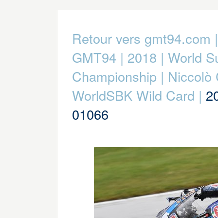
Retour vers gmt94.com
GMT94
|
2018
|
World S
Championship
|
Niccolò
WorldSBK Wild Card
|
2
01066