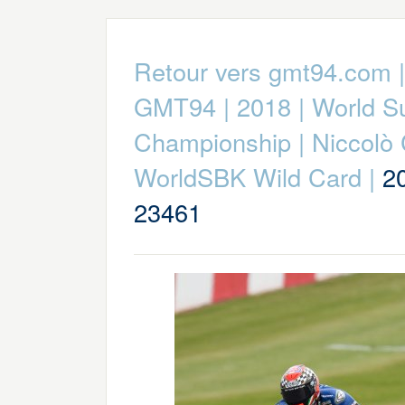
Retour vers gmt94.com
GMT94
|
2018
|
World S
Championship
|
Niccolò
WorldSBK Wild Card
|
2
23461