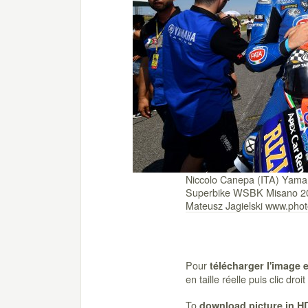
Niccolo Canepa (ITA) Ya
Superbike WSBK Misano 20
Mateusz Jagielski www.ph
Pour
télécharger l'image 
en taille réelle puis clic dro
To
download picture in H