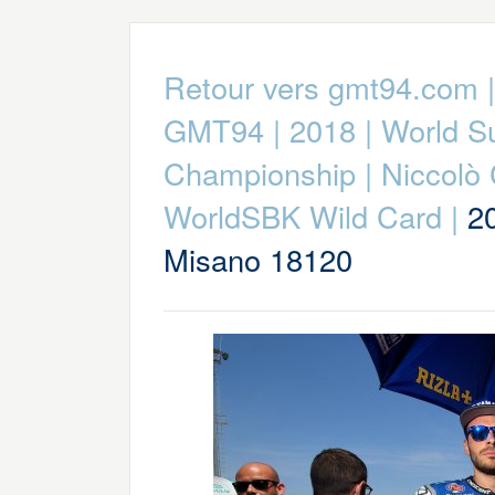
Retour vers gmt94.com
GMT94
|
2018
|
World S
Championship
|
Niccolò
WorldSBK Wild Card
|
2
Misano 18120