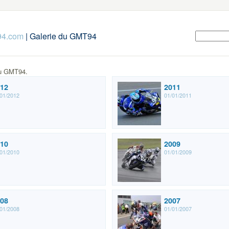
94.com
| Galerie du GMT94
du GMT94.
12
2011
01/2012
01/01/2011
10
2009
01/2010
01/01/2009
08
2007
01/2008
01/01/2007