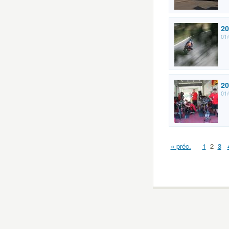
20
01/
20
01/
« préc.
1
2
3