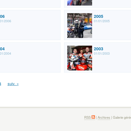
06
2005
01/2006
01/01/2005
04
2003
01/2004
01/01/2003
4
suiv. »
RSS
|
Archives
| Galerie gér