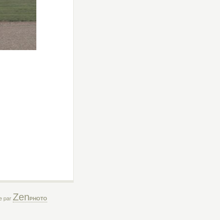
Zen
ée par
PHOTO