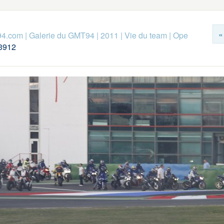
«
94.com
|
Galerie du GMT94
|
2011
|
Vie du team
|
Ope
3912