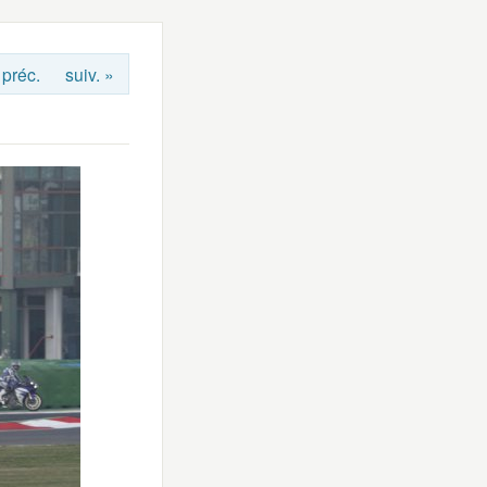
 préc.
suiv. »