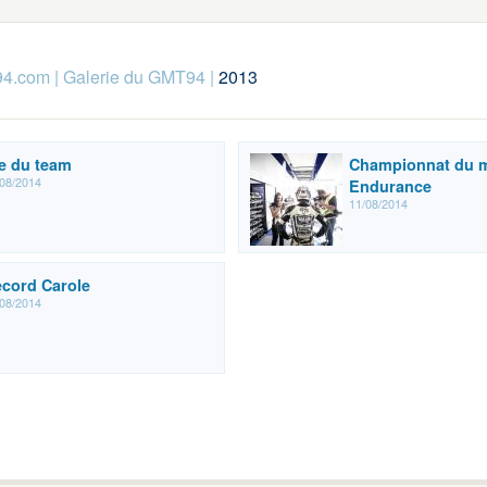
94.com
|
Galerie du GMT94
|
2013
e du team
Championnat du 
08/2014
Endurance
11/08/2014
cord Carole
08/2014