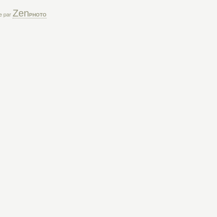
Zen
ée par
PHOTO