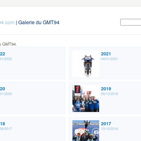
94.com
| Galerie du GMT94
du GMT94.
22
2021
01/2022
04/01/2021
20
2019
01/2020
05/12/2018
18
2017
09/2017
15/10/2016