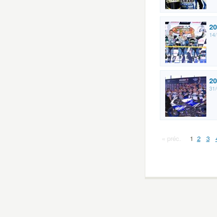
20
14/
20
31/
« préc.
1
2
3