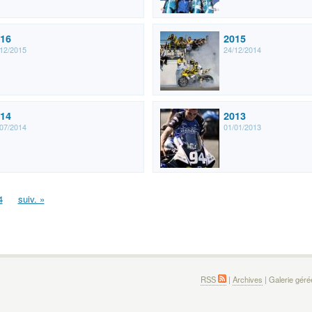
16
2015
12/2015
24/12/2014
14
2013
07/2014
01/01/2013
4
suiv. »
RSS
|
Archives
| Galerie gér