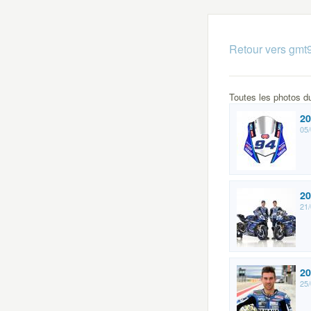
Retour vers gmt
Toutes les photos 
20
05/
20
21/
20
25/