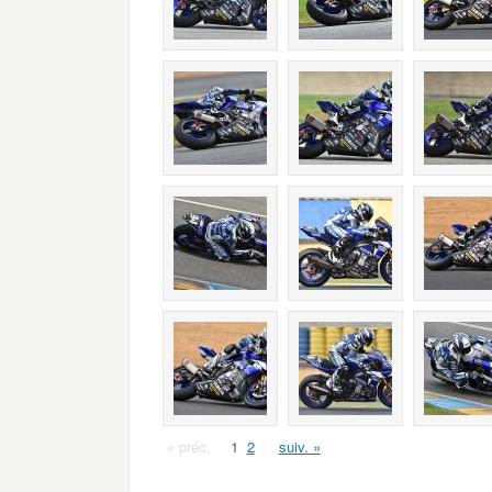
« préc.
1
2
suiv. »