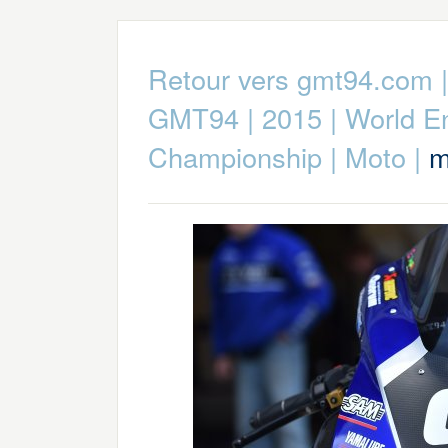
Retour vers gmt94.com
GMT94
|
2015
|
World E
Championship
|
Moto
|
m