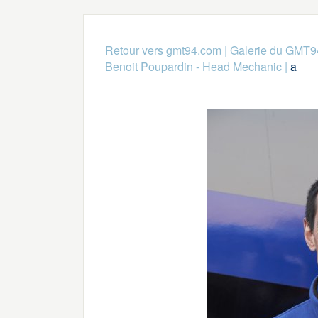
Retour vers gmt94.com
|
Galerie du GMT9
Benoit Poupardin - Head Mechanic
|
a