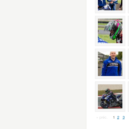
« préc.
1
2
3