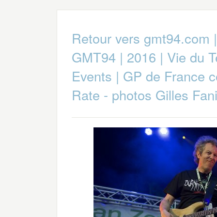
Retour vers gmt94.com
GMT94
|
2016
|
Vie du 
Events
|
GP de France c
Rate - photos Gilles Fan