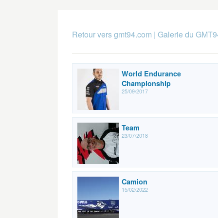
Retour vers gmt94.com
|
Galerie du GMT9
World Endurance
Championship
25/09/2017
Team
23/07/2018
Camion
15/02/2022