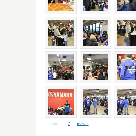
« préc.
1
2
suiv. »