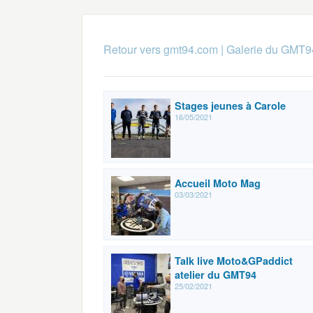
Retour vers gmt94.com
|
Galerie du GMT9
Stages jeunes à Carole
16/05/2021
Accueil Moto Mag
03/03/2021
Talk live Moto&GPaddict
atelier du GMT94
25/02/2021