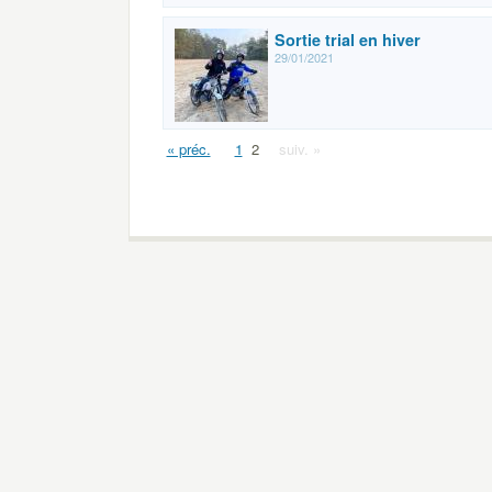
Sortie trial en hiver
29/01/2021
« préc.
1
2
suiv. »