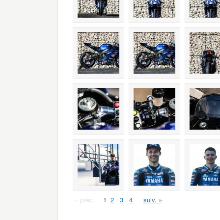
« préc.
1
2
3
4
suiv. »