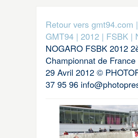
Retour vers gmt94.com
GMT94
|
2012
|
FSBK
|
NOGARO FSBK 2012 2è
Championnat de France 
29 Avril 2012 © PHOTO
37 95 96 info@photopres