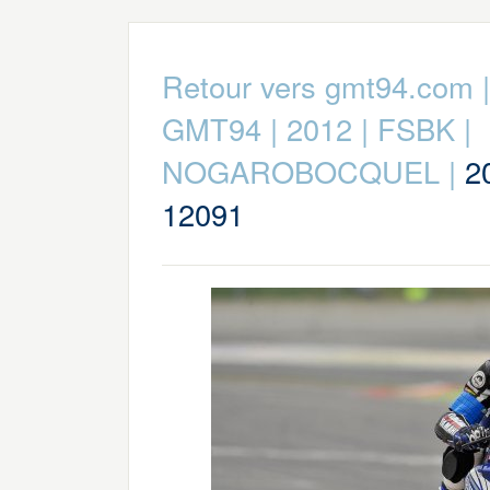
Retour vers gmt94.com
GMT94
|
2012
|
FSBK
|
NOGAROBOCQUEL
|
2
12091