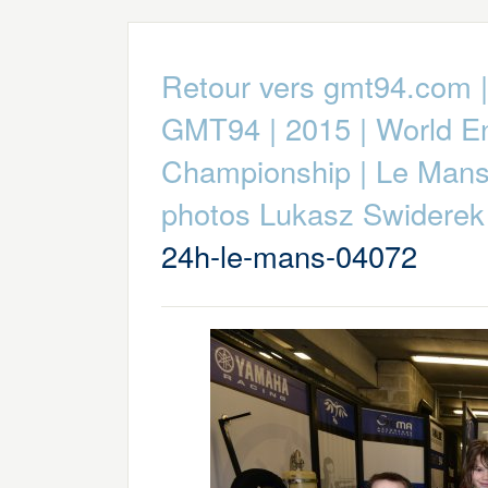
Retour vers gmt94.com
GMT94
|
2015
|
World E
Championship
|
Le Mans o
photos Lukasz Swiderek
24h-le-mans-04072