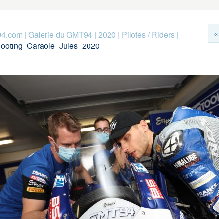
«
94.com
|
Galerie du GMT94
|
2020
|
Pilotes / Riders
|
ooting_Caraole_Jules_2020