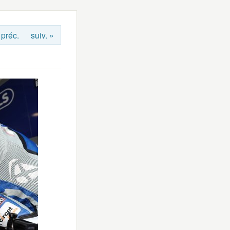
 préc.
suiv. »