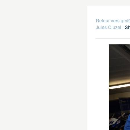
Retour vers gmt
Jules Cluzel
|
Sh