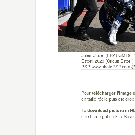
Jules Cluzel (FRA) GMT9
Estoril 2020 (Circuit Estori
PSP www.photoPSP.com @
Pour
télécharger l'image 
en taille réelle puis clic dro
To
download picture in H
size then right click -> Sav