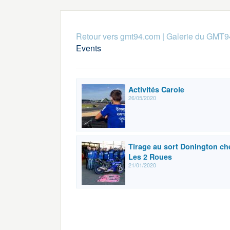
Retour vers gmt94.com
|
Galerie du GMT9
Events
Activités Carole
26/05/2020
Tirage au sort Donington ch
Les 2 Roues
21/01/2020