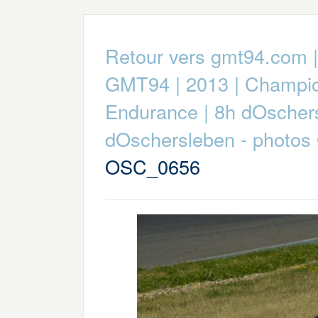
Retour vers gmt94.com
GMT94
|
2013
|
Champio
Endurance
|
8h dOscher
dOschersleben - photos 
OSC_0656